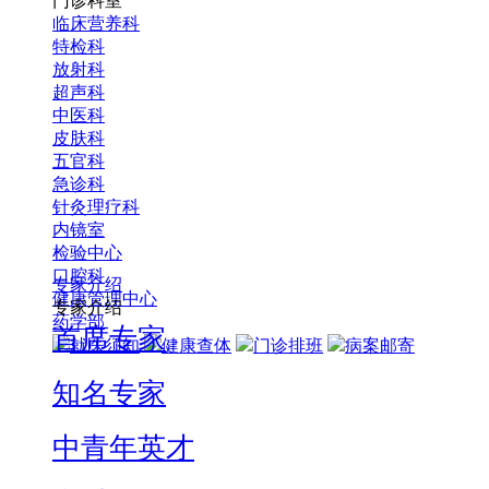
门诊科室
临床营养科
特检科
放射科
超声科
中医科
皮肤科
五官科
急诊科
针灸理疗科
内镜室
检验中心
口腔科
专家介绍
健康管理中心
专家介绍
药学部
首席专家
就医须知
健康查体
门诊排班
病案邮寄
知名专家
中青年英才