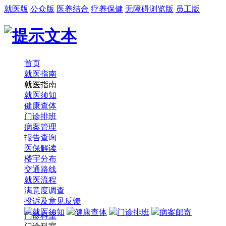
就医版
公众版
医养结合
疗养保健
无障碍浏览版
员工版
首页
就医指南
就医指南
就医须知
健康查体
门诊排班
病案管理
报告查询
医保解读
楼宇分布
交通路线
就医流程
满意度调查
投诉及意见反馈
就医须知
健康查体
门诊排班
病案邮寄
门诊科室