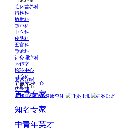
门诊科室
临床营养科
特检科
放射科
超声科
中医科
皮肤科
五官科
急诊科
针灸理疗科
内镜室
检验中心
口腔科
专家介绍
健康管理中心
专家介绍
药学部
首席专家
就医须知
健康查体
门诊排班
病案邮寄
知名专家
中青年英才