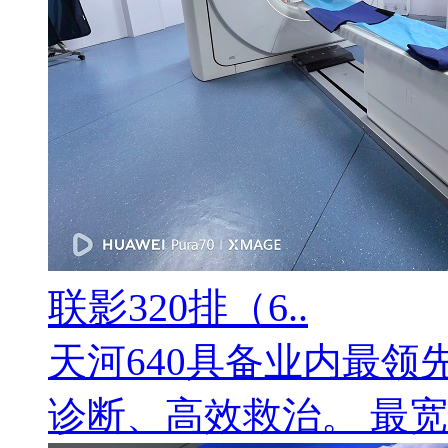
联影320排（6..
天河640具备业内最
诊断、高效救治。 最宽：