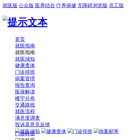
就医版
公众版
医养结合
疗养保健
无障碍浏览版
员工版
首页
就医指南
就医指南
就医须知
健康查体
门诊排班
病案管理
报告查询
医保解读
楼宇分布
交通路线
就医流程
满意度调查
投诉及意见反馈
就医须知
健康查体
门诊排班
病案邮寄
门诊科室