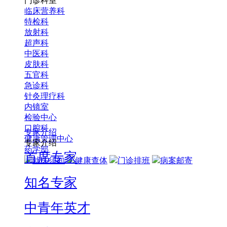
门诊科室
临床营养科
特检科
放射科
超声科
中医科
皮肤科
五官科
急诊科
针灸理疗科
内镜室
检验中心
口腔科
专家介绍
健康管理中心
专家介绍
药学部
首席专家
就医须知
健康查体
门诊排班
病案邮寄
知名专家
中青年英才