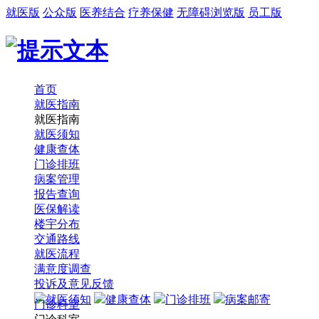
就医版
公众版
医养结合
疗养保健
无障碍浏览版
员工版
首页
就医指南
就医指南
就医须知
健康查体
门诊排班
病案管理
报告查询
医保解读
楼宇分布
交通路线
就医流程
满意度调查
投诉及意见反馈
就医须知
健康查体
门诊排班
病案邮寄
门诊科室